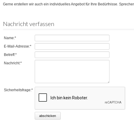
Gerne erstellen wir auch ein individuelles Angebot für Ihre Bedürfnisse. Spreche
Nachricht verfassen
Pflichtfeld
Name:
*
Pflichtfeld
E-Mail-Adresse:
*
Pflichtfeld
Betreff:
*
Pflichtfeld
Nachricht:
*
Pflichtfeld
Sicherheitsfrage:
*